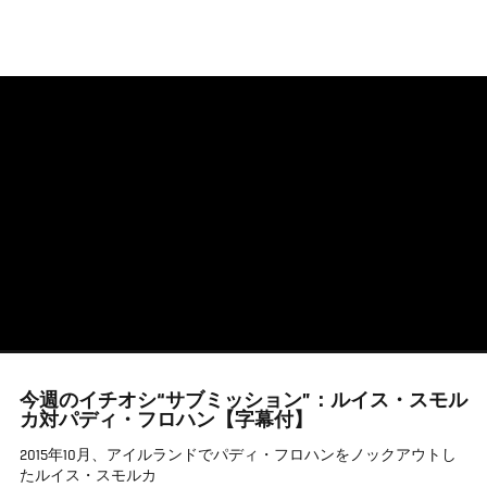
メ
イ
ン
コ
ン
テ
ン
ツ
に
移
動
今週のイチオシ“サブミッション”：ルイス・スモル
カ対パディ・フロハン【字幕付】
2015年10月、アイルランドでパディ・フロハンをノックアウトし
たルイス・スモルカ