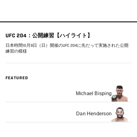
メ
イ
ン
コ
UFC 204：公開練習【ハイライト】
ン
テ
日本時間10月9日（日）開催のUFC 204に先だって実施された公開
練習の模様
ン
ツ
に
移
FEATURED
動
Michael Bisping
Dan Henderson