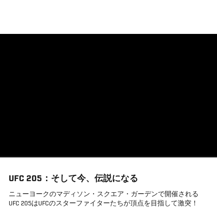
メ
イ
ン
コ
ン
テ
ン
ツ
に
移
動
UFC 205：そして今、伝説になる
ニューヨークのマディソン・スクエア・ガーデンで開催される
UFC 205はUFCのスターファイターたちが頂点を目指して激突！