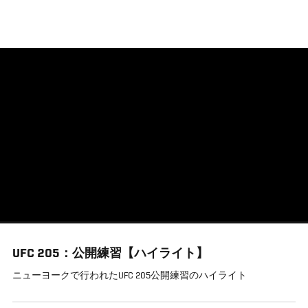
メ
イ
ン
コ
ン
テ
ン
ツ
に
移
動
UFC 205：公開練習【ハイライト】
ニューヨークで行われたUFC 205公開練習のハイライト