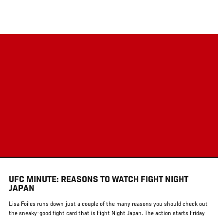
メ
イ
ン
コ
ン
テ
ン
ツ
に
移
動
UFC MINUTE: REASONS TO WATCH FIGHT NIGHT
JAPAN
Lisa Foiles runs down just a couple of the many reasons you should check out
the sneaky-good fight card that is Fight Night Japan. The action starts Friday