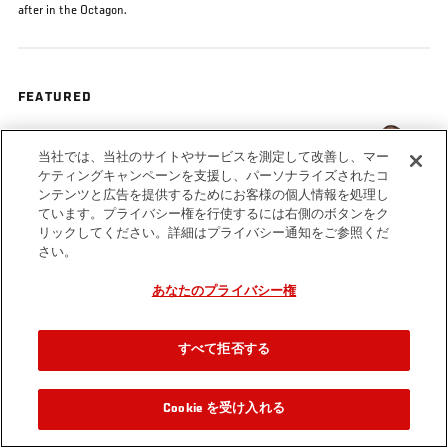
after in the Octagon.
FEATURED
ローズ・ ナマユナス
当社では、当社のサイトやサービスを測定して改善し、マー
ケティングキャンペーンを支援し、パーソナライズされたコ
ンテンツと広告を提供するためにお客様の個人情報を処理し
ています。プライバシー権を行使するには右側のボタンをク
リックしてください。詳細はプライバシー通知をご参照くだ
さい。
Tags
Rose Namajunas
UFC 223
Octagon Interview
あなたのプライバシー権
すべて拒否する
Cookie を受け入れる
関連動画