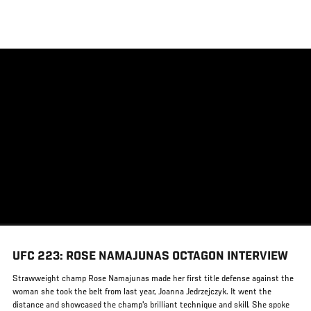
メ
イ
ン
コ
ン
テ
ン
ツ
に
移
動
UFC 223: ROSE NAMAJUNAS OCTAGON INTERVIEW
Strawweight champ Rose Namajunas made her first title defense against the
woman she took the belt from last year, Joanna Jedrzejczyk. It went the
distance and showcased the champ's brilliant technique and skill. She spoke