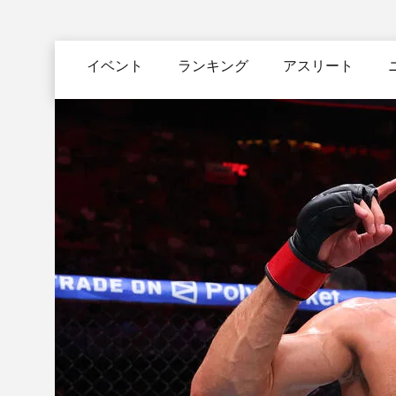
メ
イ
Main
ン
イベント
ランキング
アスリート
navigation
コ
ン
テ
ン
ツ
に
移
動