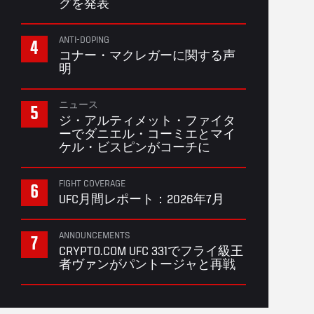
グを発表
ANTI-DOPING
コナー・マクレガーに関する声
明
ニュース
ジ・アルティメット・ファイタ
ーでダニエル・コーミエとマイ
ケル・ビスピンがコーチに
FIGHT COVERAGE
UFC月間レポート：2026年7月
ANNOUNCEMENTS
CRYPTO.COM UFC 331でフライ級王
者ヴァンがパントージャと再戦