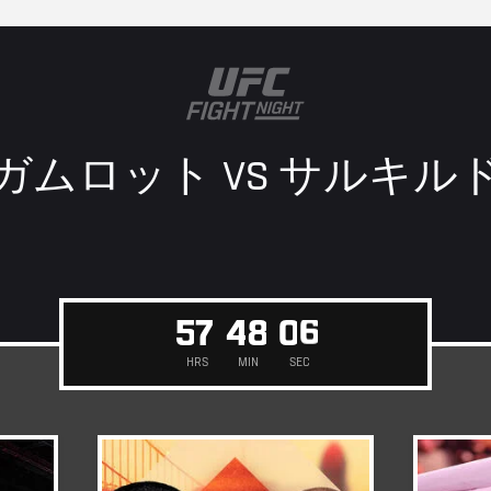
ガムロット VS
サルキル
5
5
7
4
8
0
4